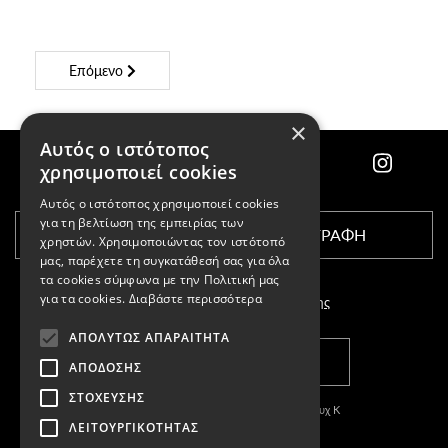
Επόμενο
×
Αυτός ο ιστότοπος
χρησιμοποιεί cookies
Αυτός ο ιστότοπος χρησιμοποιεί cookies
για τη βελτίωση της εμπειρίας των
ΕΓΓΡΑΦΗ
χρηστών. Χρησιμοποιώντας τον ιστότοπό
μας, παρέχετε τη συγκατάθεσή σας για όλα
τα cookies σύμφωνα με την Πολιτική μας
για τα cookies.
Διαβάστε περισσότερα
Αποδέχομαι τους
όρους χρήσης
ΑΠΟΛΎΤΩΣ ΑΠΑΡΑΊΤΗΤΑ
ΚΑΤΑΣΤΗΜΑΤΑ
ΑΠΌΔΟΣΗΣ
ΣΤΌΧΕΥΣΗΣ
Copyright © 2011-2026 Κασπαριάν Σεμπουχ Κ
ΛΕΙΤΟΥΡΓΙΚΌΤΗΤΑΣ
With
by DARKPONY