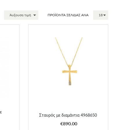
ΠΡΟΪΟΝΤΑ ΣΕΛΙΔΑΣ ΑΝΑ
άντια
Σταυρός με διαμάντια 4968650
ε
Σταυρός με διαμάντια 4968650
ΑΠΟΚΤΗΣΕ ΤΟ
€890.00