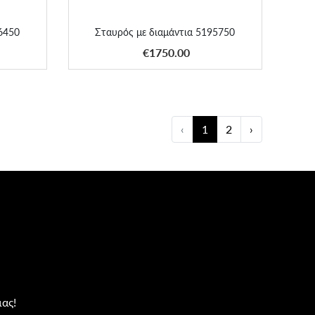
96450
Σταυρός με διαμάντια 5195750
ΑΠΟΚΤΗΣΕ ΤΟ
€1750.00
‹
1
2
›
μας!