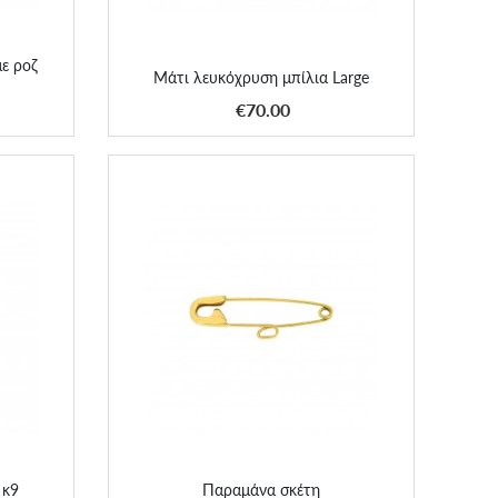
ε ροζ
Μάτι λευκόχρυση μπίλια Large
ΑΠΟΚΤΗΣΕ ΤΟ
€70.00
κ9
Παραμάνα σκέτη
 κ9
Παραμάνα σκέτη