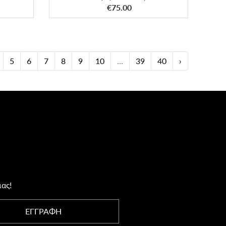
ΑΠΟΚΤΗΣΕ ΤΟ
€75.00
5
6
7
8
9
10
...
39
40
›
μας!
ΕΓΓΡΑΦΗ