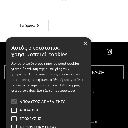
Επόμενο
×
Αυτός ο ιστότοπος
χρησιμοποιεί cookies
Αυτός ο ιστότοπος χρησιμοποιεί cookies
για τη βελτίωση της εμπειρίας των
ΕΓΓΡΑΦΗ
χρηστών. Χρησιμοποιώντας τον ιστότοπό
μας, παρέχετε τη συγκατάθεσή σας για όλα
τα cookies σύμφωνα με την Πολιτική μας
για τα cookies.
Διαβάστε περισσότερα
Αποδέχομαι τους
όρους χρήσης
ΑΠΟΛΎΤΩΣ ΑΠΑΡΑΊΤΗΤΑ
ΚΑΤΑΣΤΗΜΑΤΑ
ΑΠΌΔΟΣΗΣ
ΣΤΌΧΕΥΣΗΣ
Copyright © 2011-2026 Κασπαριάν Σεμπουχ Κ
ΛΕΙΤΟΥΡΓΙΚΌΤΗΤΑΣ