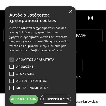
×
Αυτός ο ιστότοπος
χρησιμοποιεί cookies
Αυτός ο ιστότοπος χρησιμοποιεί cookies
για τη βελτίωση της εμπειρίας των
ΕΓΓΡΑΦΗ
χρηστών. Χρησιμοποιώντας τον ιστότοπό
μας, παρέχετε τη συγκατάθεσή σας για όλα
τα cookies σύμφωνα με την Πολιτική μας
για τα cookies.
Διαβάστε περισσότερα
Αποδέχομαι τους
όρους χρήσης
ΑΠΟΛΎΤΩΣ ΑΠΑΡΑΊΤΗΤΑ
ΚΑΤΑΣΤΗΜΑΤΑ
ΑΠΌΔΟΣΗΣ
ΣΤΌΧΕΥΣΗΣ
Copyright © 2011-2026 Κασπαριάν Σεμπουχ Κ
ΛΕΙΤΟΥΡΓΙΚΌΤΗΤΑΣ
With
by DARKPONY
ΜΗ ΤΑΞΙΝΟΜΗΜΈΝΑ
ΓΕΜΗ:57327504000
ΚΑΤΑΣΤΗΜΑΤΑ
Email
ΑΠΟΔΟΧΉ ΌΛΩΝ
ΑΠΌΡΡΙΨΗ ΌΛΩΝ
Τσιμισκή 88, Θεσσαλονίκη Ελλάδα, 54622
info@kasparianjewels.gr
Τηλ.
2310 220022