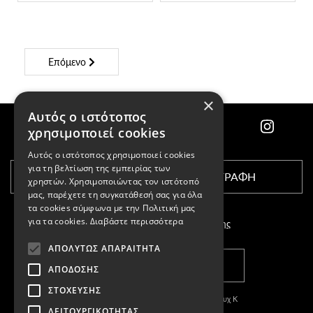
Επόμενο
×
Αυτός ο ιστότοπος
χρησιμοποιεί cookies
Αυτός ο ιστότοπος χρησιμοποιεί cookies
για τη βελτίωση της εμπειρίας των
ΕΓΓΡΑΦΗ
χρηστών. Χρησιμοποιώντας τον ιστότοπό
μας, παρέχετε τη συγκατάθεσή σας για όλα
τα cookies σύμφωνα με την Πολιτική μας
για τα cookies.
Διαβάστε περισσότερα
Αποδέχομαι τους
όρους χρήσης
ΑΠΟΛΎΤΩΣ ΑΠΑΡΑΊΤΗΤΑ
ΚΑΤΑΣΤΗΜΑΤΑ
ΑΠΌΔΟΣΗΣ
ΣΤΌΧΕΥΣΗΣ
Copyright © 2011-2026 Κασπαριάν Σεμπουχ Κ
ΛΕΙΤΟΥΡΓΙΚΌΤΗΤΑΣ