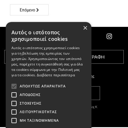
Επόμενο
×
Αυτός ο ιστότοπος
χρησιμοποιεί cookies
Αυτός ο ιστότοπος χρησιμοποιεί cookies
για τη βελτίωση της εμπειρίας των
ΕΓΓΡΑΦΗ
χρηστών. Χρησιμοποιώντας τον ιστότοπό
μας, παρέχετε τη συγκατάθεσή σας για όλα
τα cookies σύμφωνα με την Πολιτική μας
για τα cookies.
Διαβάστε περισσότερα
Αποδέχομαι τους
όρους χρήσης
ΑΠΟΛΎΤΩΣ ΑΠΑΡΑΊΤΗΤΑ
ΚΑΤΑΣΤΗΜΑΤΑ
ΑΠΌΔΟΣΗΣ
ΣΤΌΧΕΥΣΗΣ
Copyright © 2011-2026 Κασπαριάν Σεμπουχ Κ
ΛΕΙΤΟΥΡΓΙΚΌΤΗΤΑΣ
With
by DARKPONY
ΜΗ ΤΑΞΙΝΟΜΗΜΈΝΑ
ΓΕΜΗ:57327504000