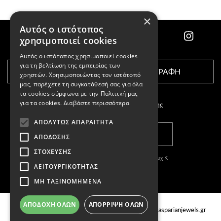
×
Αυτός ο ιστότοπος
χρησιμοποιεί cookies
Αυτός ο ιστότοπος χρησιμοποιεί cookies
για τη βελτίωση της εμπειρίας των
ΕΓΓΡΑΦΗ
χρηστών. Χρησιμοποιώντας τον ιστότοπό
μας, παρέχετε τη συγκατάθεσή σας για όλα
τα cookies σύμφωνα με την Πολιτική μας
για τα cookies.
Διαβάστε περισσότερα
Αποδέχομαι τους
όρους χρήσης
ΑΠΟΛΎΤΩΣ ΑΠΑΡΑΊΤΗΤΑ
ΚΑΤΑΣΤΗΜΑΤΑ
ΑΠΌΔΟΣΗΣ
ΣΤΌΧΕΥΣΗΣ
Copyright © 2011-2026 Κασπαριάν Σεμπουχ Κ
ΛΕΙΤΟΥΡΓΙΚΌΤΗΤΑΣ
With
by DARKPONY
ΜΗ ΤΑΞΙΝΟΜΗΜΈΝΑ
ΓΕΜΗ:57327504000
ΚΑΤΑΣΤΗΜΑΤΑ
Email
ΑΠΟΔΟΧΉ ΌΛΩΝ
ΑΠΌΡΡΙΨΗ ΌΛΩΝ
Τσιμισκή 88, Θεσσαλονίκη Ελλάδα, 54622
info@kasparianjewels.gr
Τηλ.
2310 220022