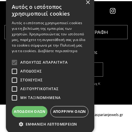
×
Αυτός ο ιστότοπος
χρησιμοποιεί cookies
Αυτός ο ιστότοπος χρησιμοποιεί cookies
για τη βελτίωση της εμπειρίας των
ΕΓΓΡΑΦΗ
χρηστών. Χρησιμοποιώντας τον ιστότοπό
μας, παρέχετε τη συγκατάθεσή σας για όλα
τα cookies σύμφωνα με την Πολιτική μας
για τα cookies.
Διαβάστε περισσότερα
Αποδέχομαι τους
όρους χρήσης
ΑΠΟΛΎΤΩΣ ΑΠΑΡΑΊΤΗΤΑ
ΚΑΤΑΣΤΗΜΑΤΑ
ΑΠΌΔΟΣΗΣ
ΣΤΌΧΕΥΣΗΣ
Copyright © 2011-2026 Κασπαριάν Σεμπουχ Κ
ΛΕΙΤΟΥΡΓΙΚΌΤΗΤΑΣ
With
by DARKPONY
ΜΗ ΤΑΞΙΝΟΜΗΜΈΝΑ
ΓΕΜΗ:57327504000
ΚΑΤΑΣΤΗΜΑΤΑ
Email
ΑΠΟΔΟΧΉ ΌΛΩΝ
ΑΠΌΡΡΙΨΗ ΌΛΩΝ
Τσιμισκή 88, Θεσσαλονίκη Ελλάδα, 54622
info@kasparianjewels.gr
Τηλ.
2310 220022
ΕΜΦΆΝΙΣΗ ΛΕΠΤΟΜΕΡΕΙΏΝ
Βενιζέλου 48, Θεσσαλονίκη Ελλάδα,
54624
Τηλ.
2310 277283