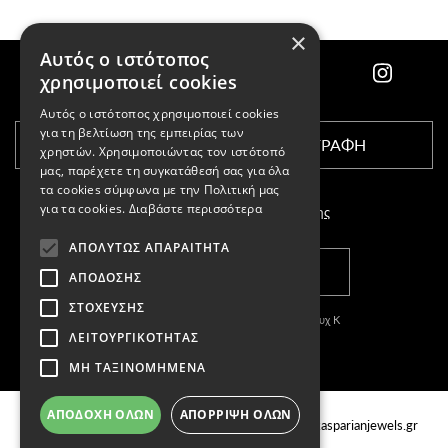
×
Αυτός ο ιστότοπος
χρησιμοποιεί cookies
Αυτός ο ιστότοπος χρησιμοποιεί cookies
για τη βελτίωση της εμπειρίας των
ΕΓΓΡΑΦΗ
χρηστών. Χρησιμοποιώντας τον ιστότοπό
μας, παρέχετε τη συγκατάθεσή σας για όλα
τα cookies σύμφωνα με την Πολιτική μας
για τα cookies.
Διαβάστε περισσότερα
Αποδέχομαι τους
όρους χρήσης
ΑΠΟΛΎΤΩΣ ΑΠΑΡΑΊΤΗΤΑ
ΚΑΤΑΣΤΗΜΑΤΑ
ΑΠΌΔΟΣΗΣ
ΣΤΌΧΕΥΣΗΣ
Copyright © 2011-2026 Κασπαριάν Σεμπουχ Κ
ΛΕΙΤΟΥΡΓΙΚΌΤΗΤΑΣ
With
by DARKPONY
ΜΗ ΤΑΞΙΝΟΜΗΜΈΝΑ
ΓΕΜΗ:57327504000
ΚΑΤΑΣΤΗΜΑΤΑ
Email
ΑΠΟΔΟΧΉ ΌΛΩΝ
ΑΠΌΡΡΙΨΗ ΌΛΩΝ
Τσιμισκή 88, Θεσσαλονίκη Ελλάδα, 54622
info@kasparianjewels.gr
Τηλ.
2310 220022