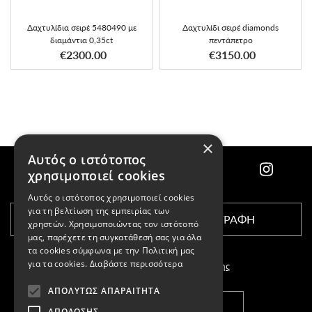
Δαχτυλίδια σειρέ 5480490 με
Δαχτυλίδι σειρέ diamonds
διαμάντια 0,35ct
πεντάπετρο
€2300.00
€3150.00
×
Αυτός ο ιστότοπος
χρησιμοποιεί cookies
Αυτός ο ιστότοπος χρησιμοποιεί cookies
για τη βελτίωση της εμπειρίας των
ΕΓΓΡΑΦΗ
χρηστών. Χρησιμοποιώντας τον ιστότοπό
μας, παρέχετε τη συγκατάθεσή σας για όλα
τα cookies σύμφωνα με την Πολιτική μας
για τα cookies.
Διαβάστε περισσότερα
Αποδέχομαι τους
όρους χρήσης
ΑΠΟΛΎΤΩΣ ΑΠΑΡΑΊΤΗΤΑ
ΚΑΤΑΣΤΗΜΑΤΑ
ΑΠΌΔΟΣΗΣ