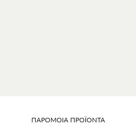
α σε πολυτελή
συσκευασία δώρου
και συνοδεύεται από γραπτή
εγγύησ
αρτιότητα.
ΠΑΡΟΜΟΙΑ ΠΡΟΪΟΝΤΑ