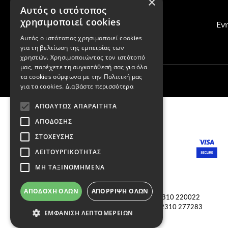
×
Αυτός ο ιστότοπος
χρησιμοποιεί cookies
Ενη
Αυτός ο ιστότοπος χρησιμοποιεί cookies
για τη βελτίωση της εμπειρίας των
χρηστών. Χρησιμοποιώντας τον ιστότοπό
μας, παρέχετε τη συγκατάθεσή σας για όλα
τα cookies σύμφωνα με την Πολιτική μας
για τα cookies.
Διαβάστε περισσότερα
ΑΠΟΛΎΤΩΣ ΑΠΑΡΑΊΤΗΤΑ
ΑΠΌΔΟΣΗΣ
ΣΤΌΧΕΥΣΗΣ
ΛΕΙΤΟΥΡΓΙΚΌΤΗΤΑΣ
ΜΗ ΤΑΞΙΝΟΜΗΜΈΝΑ
ΚΑΤΑΣΤΗΜΑΤΑ
ΑΠΟΔΟΧΉ ΌΛΩΝ
ΑΠΌΡΡΙΨΗ ΌΛΩΝ
Τσιμισκή 88, Θεσσαλονίκη Ελλάδα, 54622
Τηλ.
2310 220022
Βενιζέλου 48, Θεσσαλονίκη Ελλάδα, 54624
Τηλ.
2310 277283
ΕΜΦΆΝΙΣΗ ΛΕΠΤΟΜΕΡΕΙΏΝ
Copyright © 2011-2026 Κασπαριάν Σεμπουχ Κ