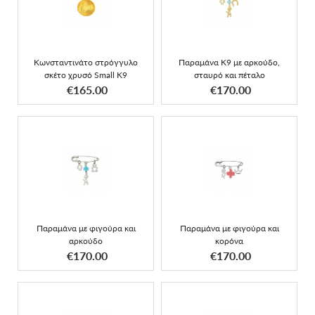
στρόγγυλο σκέτο χρυσό
αρκούδο, σταυρό και
Small K9
πέταλο
Κωνσταντινάτο στρόγγυλο
Παραμάνα Κ9 με αρκούδο,
σκέτο χρυσό Small K9
σταυρό και πέταλο
ΑΠΟΚΤΗΣΕ ΤΟ
ΑΠΟΚΤΗΣΕ ΤΟ
€165.00
€170.00
Παραμάνα με φιγούρα
Παραμάνα με φιγούρα
και αρκούδο
και κορόνα
Παραμάνα με φιγούρα και
Παραμάνα με φιγούρα και
αρκούδο
κορόνα
ΑΠΟΚΤΗΣΕ ΤΟ
ΑΠΟΚΤΗΣΕ ΤΟ
€170.00
€170.00