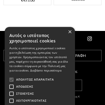
€475.00
×
Αυτός ο ιστότοπος
χρησιμοποιεί cookies
Αυτός ο ιστότοπος χρησιμοποιεί cookies
για τη βελτίωση της εμπειρίας των
ΕΓΓΡΑΦΗ
χρηστών. Χρησιμοποιώντας τον ιστότοπό
μας, παρέχετε τη συγκατάθεσή σας για όλα
τα cookies σύμφωνα με την Πολιτική μας
για τα cookies.
Διαβάστε περισσότερα
Αποδέχομαι τους
όρους χρήσης
ΑΠΟΛΎΤΩΣ ΑΠΑΡΑΊΤΗΤΑ
ΚΑΤΑΣΤΗΜΑΤΑ
ΑΠΌΔΟΣΗΣ
ΣΤΌΧΕΥΣΗΣ
Copyright © 2011-2026 Κασπαριάν Σεμπουχ Κ
ΛΕΙΤΟΥΡΓΙΚΌΤΗΤΑΣ
With
by DARKPONY