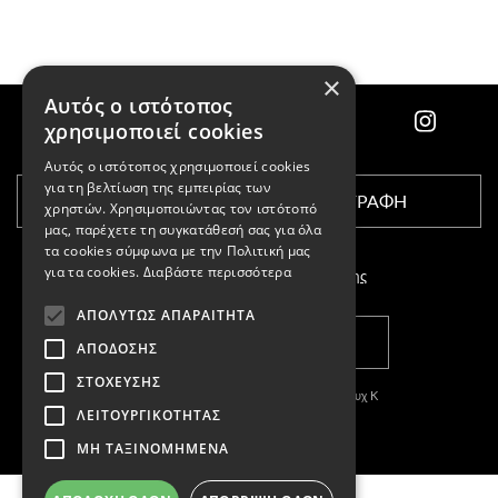
×
Αυτός ο ιστότοπος
χρησιμοποιεί cookies
Αυτός ο ιστότοπος χρησιμοποιεί cookies
για τη βελτίωση της εμπειρίας των
ΕΓΓΡΑΦΗ
χρηστών. Χρησιμοποιώντας τον ιστότοπό
μας, παρέχετε τη συγκατάθεσή σας για όλα
τα cookies σύμφωνα με την Πολιτική μας
για τα cookies.
Διαβάστε περισσότερα
Αποδέχομαι τους
όρους χρήσης
ΑΠΟΛΎΤΩΣ ΑΠΑΡΑΊΤΗΤΑ
ΚΑΤΑΣΤΗΜΑΤΑ
ΑΠΌΔΟΣΗΣ
ΣΤΌΧΕΥΣΗΣ
Copyright © 2011-2026 Κασπαριάν Σεμπουχ Κ
ΛΕΙΤΟΥΡΓΙΚΌΤΗΤΑΣ
With
by DARKPONY
ΜΗ ΤΑΞΙΝΟΜΗΜΈΝΑ
ΓΕΜΗ:57327504000
ΚΑΤΑΣΤΗΜΑΤΑ
Email