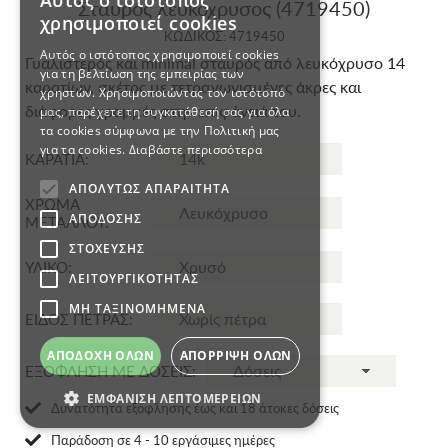
Αυτός ο ιστότοπος
Σταυρός λευκόχρυσος (4719450)
χρησιμοποιεί cookies
ΚΩΔΙΚΟΣ: 4719450
Αυτός ο ιστότοπος χρησιμοποιεί cookies
Γυαλιστερός και minimal σταυρός από λευκόχρυσο 14
για τη βελτίωση της εμπειρίας των
καρατίων, σκέτος με τετραγωνισμένες άκρες και
χρηστών. Χρησιμοποιώντας τον ιστότοπό
διάφορες γραμμές στην επιφάνειά του.
μας, παρέχετε τη συγκατάθεσή σας για όλα
τα cookies σύμφωνα με την Πολιτική μας
για τα cookies.
Διαβάστε περισσότερα
ΚΑΡΑΤΙΑ:
ΑΠΟΛΎΤΩΣ ΑΠΑΡΑΊΤΗΤΑ
ΧΡΩΜΑ
ΑΠΌΔΟΣΗΣ
ΜΕΤΑΛΛΟΥ:
ΣΤΌΧΕΥΣΗΣ
ΥΛΙΚΟ:
ΛΕΙΤΟΥΡΓΙΚΌΤΗΤΑΣ
ΜΗ ΤΑΞΙΝΟΜΗΜΈΝΑ
ΕΙΔΟΣ ΠΕΤΡΑΣ:
ΑΠΟΔΟΧΉ ΌΛΩΝ
ΑΠΌΡΡΙΨΗ ΌΛΩΝ
ΕΞΟΦΛΗΣΗ ΜΕ ΔΟΣΕΙΣ:
ΕΜΦΆΝΙΣΗ ΛΕΠΤΟΜΕΡΕΙΏΝ
Δυνατότητα εξόφλησης έως και 18 άτοκες δόσεις
Παράδοση σε 4 - 10 εργάσιμες ημέρες