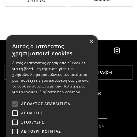
€475.00
×
Αυτός ο ιστότοπος
χρησιμοποιεί cookies
Αυτός ο ιστότοπος χρησιμοποιεί cookies
για τη βελτίωση της εμπειρίας των
ΕΓΓΡΑΦΗ
χρηστών. Χρησιμοποιώντας τον ιστότοπό
μας, παρέχετε τη συγκατάθεσή σας για όλα
τα cookies σύμφωνα με την Πολιτική μας
για τα cookies.
Διαβάστε περισσότερα
Αποδέχομαι τους
όρους χρήσης
ΑΠΟΛΎΤΩΣ ΑΠΑΡΑΊΤΗΤΑ
ΚΑΤΑΣΤΗΜΑΤΑ
ΑΠΌΔΟΣΗΣ
ΣΤΌΧΕΥΣΗΣ
Copyright © 2011-2026 Κασπαριάν Σεμπουχ Κ
ΛΕΙΤΟΥΡΓΙΚΌΤΗΤΑΣ
With
by DARKPONY