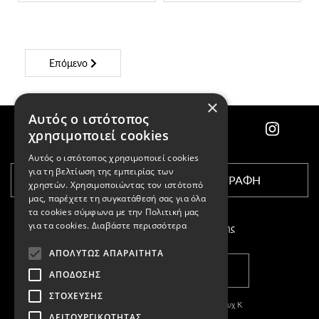
Επόμενο
×
Αυτός ο ιστότοπος
χρησιμοποιεί cookies
Αυτός ο ιστότοπος χρησιμοποιεί cookies
για τη βελτίωση της εμπειρίας των
ΕΓΓΡΑΦΗ
χρηστών. Χρησιμοποιώντας τον ιστότοπό
μας, παρέχετε τη συγκατάθεσή σας για όλα
τα cookies σύμφωνα με την Πολιτική μας
για τα cookies.
Διαβάστε περισσότερα
Αποδέχομαι τους
όρους χρήσης
ΑΠΟΛΎΤΩΣ ΑΠΑΡΑΊΤΗΤΑ
ΚΑΤΑΣΤΗΜΑΤΑ
ΑΠΌΔΟΣΗΣ
ΣΤΌΧΕΥΣΗΣ
Copyright © 2011-2026 Κασπαριάν Σεμπουχ Κ
ΛΕΙΤΟΥΡΓΙΚΌΤΗΤΑΣ