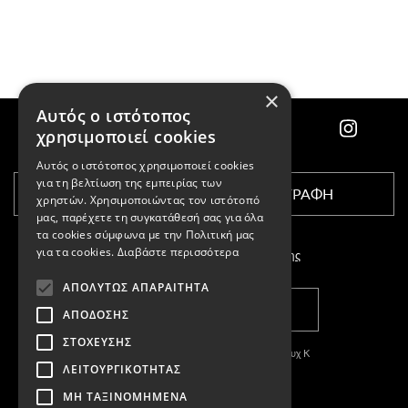
×
Αυτός ο ιστότοπος
χρησιμοποιεί cookies
Αυτός ο ιστότοπος χρησιμοποιεί cookies
για τη βελτίωση της εμπειρίας των
ΕΓΓΡΑΦΗ
χρηστών. Χρησιμοποιώντας τον ιστότοπό
μας, παρέχετε τη συγκατάθεσή σας για όλα
τα cookies σύμφωνα με την Πολιτική μας
για τα cookies.
Διαβάστε περισσότερα
Αποδέχομαι τους
όρους χρήσης
ΑΠΟΛΎΤΩΣ ΑΠΑΡΑΊΤΗΤΑ
ΚΑΤΑΣΤΗΜΑΤΑ
ΑΠΌΔΟΣΗΣ
ΣΤΌΧΕΥΣΗΣ
Copyright © 2011-2026 Κασπαριάν Σεμπουχ Κ
ΛΕΙΤΟΥΡΓΙΚΌΤΗΤΑΣ
With
by DARKPONY
ΜΗ ΤΑΞΙΝΟΜΗΜΈΝΑ
ΓΕΜΗ:57327504000