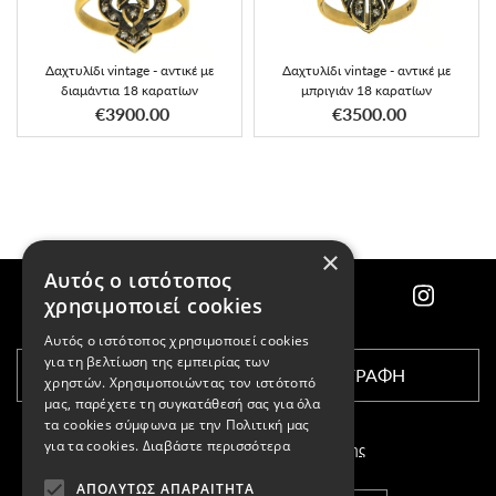
Δαχτυλίδι vintage - αντικέ με
Δαχτυλίδι vintage - αντικέ με
διαμάντια 18 καρατίων
μπριγιάν 18 καρατίων
€3900.00
€3500.00
×
Αυτός ο ιστότοπος
χρησιμοποιεί cookies
Αυτός ο ιστότοπος χρησιμοποιεί cookies
για τη βελτίωση της εμπειρίας των
ΕΓΓΡΑΦΗ
χρηστών. Χρησιμοποιώντας τον ιστότοπό
μας, παρέχετε τη συγκατάθεσή σας για όλα
τα cookies σύμφωνα με την Πολιτική μας
για τα cookies.
Διαβάστε περισσότερα
Αποδέχομαι τους
όρους χρήσης
ΑΠΟΛΎΤΩΣ ΑΠΑΡΑΊΤΗΤΑ