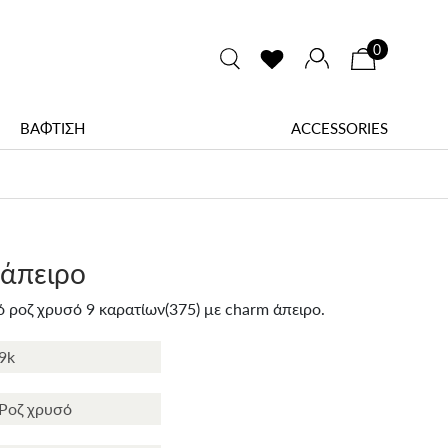
0
ΒΑΦΤΙΣΗ
ACCESSORIES
 άπειρο
ό ροζ χρυσό 9 καρατίων(375) με charm άπειρο.