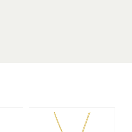
η
για την ποιότητα των