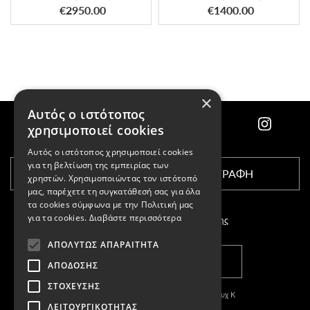
€2950.00
€1400.00
×
Αυτός ο ιστότοπος
χρησιμοποιεί cookies
Αυτός ο ιστότοπος χρησιμοποιεί cookies
για τη βελτίωση της εμπειρίας των
ΕΓΓΡΑΦΗ
χρηστών. Χρησιμοποιώντας τον ιστότοπό
μας, παρέχετε τη συγκατάθεσή σας για όλα
τα cookies σύμφωνα με την Πολιτική μας
για τα cookies.
Διαβάστε περισσότερα
Αποδέχομαι τους
όρους χρήσης
ΑΠΟΛΎΤΩΣ ΑΠΑΡΑΊΤΗΤΑ
ΚΑΤΑΣΤΗΜΑΤΑ
ΑΠΌΔΟΣΗΣ
ΣΤΌΧΕΥΣΗΣ
Copyright © 2011-2026 Κασπαριάν Σεμπουχ Κ
ΛΕΙΤΟΥΡΓΙΚΌΤΗΤΑΣ