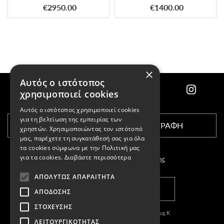
€2950.00
€1400.00
×
Αυτός ο ιστότοπος
χρησιμοποιεί cookies
Αυτός ο ιστότοπος χρησιμοποιεί cookies
για τη βελτίωση της εμπειρίας των
ΕΓΓΡΑΦΗ
χρηστών. Χρησιμοποιώντας τον ιστότοπό
μας, παρέχετε τη συγκατάθεσή σας για όλα
τα cookies σύμφωνα με την Πολιτική μας
για τα cookies.
Διαβάστε περισσότερα
Αποδέχομαι τους
όρους χρήσης
ΑΠΟΛΎΤΩΣ ΑΠΑΡΑΊΤΗΤΑ
ΚΑΤΑΣΤΗΜΑΤΑ
ΑΠΌΔΟΣΗΣ
ΣΤΌΧΕΥΣΗΣ
Copyright © 2011-2026 Κασπαριάν Σεμπουχ Κ
ΛΕΙΤΟΥΡΓΙΚΌΤΗΤΑΣ