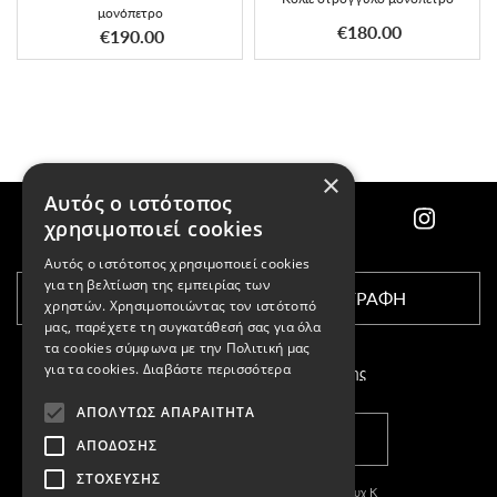
μονόπετρο
€180.00
€190.00
×
Αυτός ο ιστότοπος
χρησιμοποιεί cookies
Αυτός ο ιστότοπος χρησιμοποιεί cookies
για τη βελτίωση της εμπειρίας των
ΕΓΓΡΑΦΗ
χρηστών. Χρησιμοποιώντας τον ιστότοπό
μας, παρέχετε τη συγκατάθεσή σας για όλα
τα cookies σύμφωνα με την Πολιτική μας
για τα cookies.
Διαβάστε περισσότερα
Αποδέχομαι τους
όρους χρήσης
ΑΠΟΛΎΤΩΣ ΑΠΑΡΑΊΤΗΤΑ
ΚΑΤΑΣΤΗΜΑΤΑ
ΑΠΌΔΟΣΗΣ
ΣΤΌΧΕΥΣΗΣ
Copyright © 2011-2026 Κασπαριάν Σεμπουχ Κ