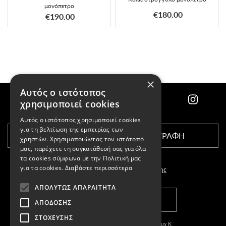
μονόπετρο
€180.00
€190.00
×
Αυτός ο ιστότοπος
χρησιμοποιεί cookies
Αυτός ο ιστότοπος χρησιμοποιεί cookies
για τη βελτίωση της εμπειρίας των
ΕΓΓΡΑΦΗ
χρηστών. Χρησιμοποιώντας τον ιστότοπό
μας, παρέχετε τη συγκατάθεσή σας για όλα
τα cookies σύμφωνα με την Πολιτική μας
για τα cookies.
Διαβάστε περισσότερα
Αποδέχομαι τους
όρους χρήσης
ΑΠΟΛΎΤΩΣ ΑΠΑΡΑΊΤΗΤΑ
ΚΑΤΑΣΤΗΜΑΤΑ
ΑΠΌΔΟΣΗΣ
ΣΤΌΧΕΥΣΗΣ
Copyright © 2011-2026 Κασπαριάν Σεμπουχ Κ