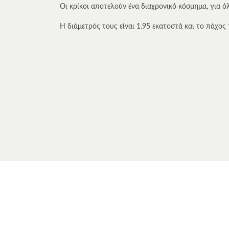
Οι κρίκοι αποτελούν ένα διαχρονικό κόσμημα, για 
Η διάμετρός τους είναι 1.95 εκατοστά και το πάχος 
Το προϊόν αποστέλλεται δωρεάν σε όλη την Ελλάδ
πολύτιμων υλικών του και την κατασκευαστική του 