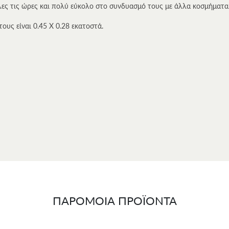
όλες τις ώρες και πολύ εύκολο στο συνδυασμό τους με άλλα κοσμήματα
τους είναι 0.45 Χ 0.28 εκατοστά.
α σε πολυτελή
συσκευασία δώρου
και συνοδεύεται από γραπτή
εγγύησ
αρτιότητα.
ΠΑΡΟΜΟΙΑ ΠΡΟΪΟΝΤΑ