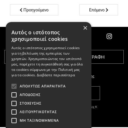
Προηγούμενο
Επόμενο
×
Αυτός ο ιστότοπος
χρησιμοποιεί cookies
Αυτός ο ιστότοπος χρησιμοποιεί cookies
για τη βελτίωση της εμπειρίας των
ΕΓΓΡΑΦΗ
χρηστών. Χρησιμοποιώντας τον ιστότοπό
μας, παρέχετε τη συγκατάθεσή σας για όλα
τα cookies σύμφωνα με την Πολιτική μας
για τα cookies.
Διαβάστε περισσότερα
Αποδέχομαι τους
όρους χρήσης
ΑΠΟΛΎΤΩΣ ΑΠΑΡΑΊΤΗΤΑ
ΚΑΤΑΣΤΗΜΑΤΑ
ΑΠΌΔΟΣΗΣ
ΣΤΌΧΕΥΣΗΣ
Copyright © 2011-2026 Κασπαριάν Σεμπουχ Κ
ΛΕΙΤΟΥΡΓΙΚΌΤΗΤΑΣ
With
by DARKPONY
ΜΗ ΤΑΞΙΝΟΜΗΜΈΝΑ
ΓΕΜΗ:57327504000