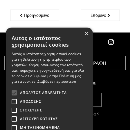
Προηγούμενο
Επόμενο
×
Αυτός ο ιστότοπος
χρησιμοποιεί cookies
Αυτός ο ιστότοπος χρησιμοποιεί cookies
για τη βελτίωση της εμπειρίας των
ΕΓΓΡΑΦΗ
χρηστών. Χρησιμοποιώντας τον ιστότοπό
μας, παρέχετε τη συγκατάθεσή σας για όλα
τα cookies σύμφωνα με την Πολιτική μας
για τα cookies.
Διαβάστε περισσότερα
Αποδέχομαι τους
όρους χρήσης
ΑΠΟΛΎΤΩΣ ΑΠΑΡΑΊΤΗΤΑ
ΚΑΤΑΣΤΗΜΑΤΑ
ΑΠΌΔΟΣΗΣ
ΣΤΌΧΕΥΣΗΣ
Copyright © 2011-2026 Κασπαριάν Σεμπουχ Κ
ΛΕΙΤΟΥΡΓΙΚΌΤΗΤΑΣ
With
by DARKPONY
ΜΗ ΤΑΞΙΝΟΜΗΜΈΝΑ
ΓΕΜΗ:57327504000