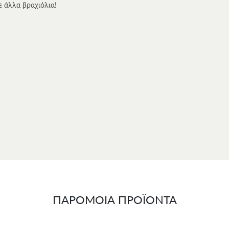
ε άλλα βραχιόλια!
α σε πολυτελή
συσκευασία δώρου
και συνοδεύεται από γραπτή
εγγύησ
αρτιότητα.
ΠΑΡΟΜΟΙΑ ΠΡΟΪΟΝΤΑ