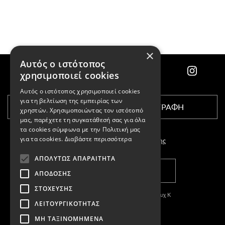
×
Αυτός ο ιστότοπος
χρησιμοποιεί cookies
Αυτός ο ιστότοπος χρησιμοποιεί cookies
για τη βελτίωση της εμπειρίας των
ΕΓΓΡΑΦΗ
χρηστών. Χρησιμοποιώντας τον ιστότοπό
μας, παρέχετε τη συγκατάθεσή σας για όλα
τα cookies σύμφωνα με την Πολιτική μας
για τα cookies.
Διαβάστε περισσότερα
Αποδέχομαι τους
όρους χρήσης
ΑΠΟΛΎΤΩΣ ΑΠΑΡΑΊΤΗΤΑ
ΚΑΤΑΣΤΗΜΑΤΑ
ΑΠΌΔΟΣΗΣ
ΣΤΌΧΕΥΣΗΣ
Copyright © 2011-2026 Κασπαριάν Σεμπουχ Κ
ΛΕΙΤΟΥΡΓΙΚΌΤΗΤΑΣ
With
by DARKPONY
ΜΗ ΤΑΞΙΝΟΜΗΜΈΝΑ
ΓΕΜΗ:57327504000