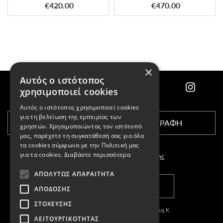
€420.00
€470.00
×
Αυτός ο ιστότοπος
χρησιμοποιεί cookies
Αυτός ο ιστότοπος χρησιμοποιεί cookies
για τη βελτίωση της εμπειρίας των
ΕΓΓΡΑΦΗ
χρηστών. Χρησιμοποιώντας τον ιστότοπό
μας, παρέχετε τη συγκατάθεσή σας για όλα
τα cookies σύμφωνα με την Πολιτική μας
για τα cookies.
Διαβάστε περισσότερα
Αποδέχομαι τους
όρους χρήσης
ΑΠΟΛΎΤΩΣ ΑΠΑΡΑΊΤΗΤΑ
ΚΑΤΑΣΤΗΜΑΤΑ
ΑΠΌΔΟΣΗΣ
ΣΤΌΧΕΥΣΗΣ
Copyright © 2011-2026 Κασπαριάν Σεμπουχ Κ
ΛΕΙΤΟΥΡΓΙΚΌΤΗΤΑΣ