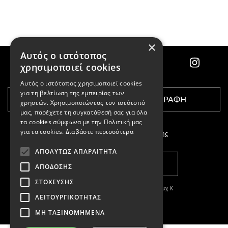
×
Αυτός ο ιστότοπος
χρησιμοποιεί cookies
Αυτός ο ιστότοπος χρησιμοποιεί cookies
για τη βελτίωση της εμπειρίας των
ΕΓΓΡΑΦΗ
χρηστών. Χρησιμοποιώντας τον ιστότοπό
μας, παρέχετε τη συγκατάθεσή σας για όλα
τα cookies σύμφωνα με την Πολιτική μας
για τα cookies.
Διαβάστε περισσότερα
Αποδέχομαι τους
όρους χρήσης
ΑΠΟΛΎΤΩΣ ΑΠΑΡΑΊΤΗΤΑ
ΚΑΤΑΣΤΗΜΑΤΑ
ΑΠΌΔΟΣΗΣ
ΣΤΌΧΕΥΣΗΣ
Copyright © 2011-2026 Κασπαριάν Σεμπουχ Κ
ΛΕΙΤΟΥΡΓΙΚΌΤΗΤΑΣ
With
by DARKPONY
ΜΗ ΤΑΞΙΝΟΜΗΜΈΝΑ
ΓΕΜΗ:57327504000