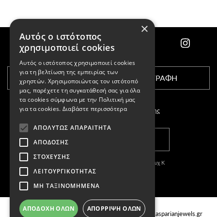
×
Αυτός ο ιστότοπος
χρησιμοποιεί cookies
Αυτός ο ιστότοπος χρησιμοποιεί cookies
για τη βελτίωση της εμπειρίας των
ΕΓΓΡΑΦΗ
χρηστών. Χρησιμοποιώντας τον ιστότοπό
μας, παρέχετε τη συγκατάθεσή σας για όλα
τα cookies σύμφωνα με την Πολιτική μας
για τα cookies.
Διαβάστε περισσότερα
Αποδέχομαι τους
όρους χρήσης
ΑΠΟΛΎΤΩΣ ΑΠΑΡΑΊΤΗΤΑ
ΚΑΤΑΣΤΗΜΑΤΑ
ΑΠΌΔΟΣΗΣ
ΣΤΌΧΕΥΣΗΣ
Copyright © 2011-2026 Κασπαριάν Σεμπουχ Κ
ΛΕΙΤΟΥΡΓΙΚΌΤΗΤΑΣ
With
by DARKPONY
ΜΗ ΤΑΞΙΝΟΜΗΜΈΝΑ
ΓΕΜΗ:57327504000
ΚΑΤΑΣΤΗΜΑΤΑ
Email
ΑΠΟΔΟΧΉ ΌΛΩΝ
ΑΠΌΡΡΙΨΗ ΌΛΩΝ
Τσιμισκή 88, Θεσσαλονίκη Ελλάδα, 54622
info@kasparianjewels.gr