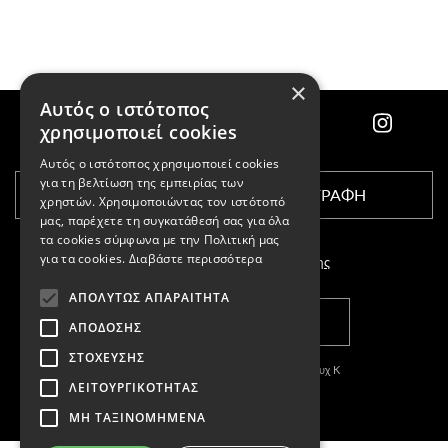
×
Αυτός ο ιστότοπος
χρησιμοποιεί cookies
Αυτός ο ιστότοπος χρησιμοποιεί cookies
για τη βελτίωση της εμπειρίας των
ΕΓΓΡΑΦΗ
χρηστών. Χρησιμοποιώντας τον ιστότοπό
μας, παρέχετε τη συγκατάθεσή σας για όλα
τα cookies σύμφωνα με την Πολιτική μας
για τα cookies.
Διαβάστε περισσότερα
Αποδέχομαι τους
όρους χρήσης
ΑΠΟΛΎΤΩΣ ΑΠΑΡΑΊΤΗΤΑ
ΚΑΤΑΣΤΗΜΑΤΑ
ΑΠΌΔΟΣΗΣ
ΣΤΌΧΕΥΣΗΣ
Copyright © 2011-2026 Κασπαριάν Σεμπουχ Κ
ΛΕΙΤΟΥΡΓΙΚΌΤΗΤΑΣ
With
by DARKPONY
ΜΗ ΤΑΞΙΝΟΜΗΜΈΝΑ
ΓΕΜΗ:57327504000