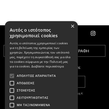
×
Αυτός ο ιστότοπος
χρησιμοποιεί cookies
Αυτός ο ιστότοπος χρησιμοποιεί cookies
για τη βελτίωση της εμπειρίας των
ΕΓΓΡΑΦΗ
χρηστών. Χρησιμοποιώντας τον ιστότοπό
μας, παρέχετε τη συγκατάθεσή σας για όλα
τα cookies σύμφωνα με την Πολιτική μας
για τα cookies.
Διαβάστε περισσότερα
Αποδέχομαι τους
όρους χρήσης
ΑΠΟΛΎΤΩΣ ΑΠΑΡΑΊΤΗΤΑ
ΚΑΤΑΣΤΗΜΑΤΑ
ΑΠΌΔΟΣΗΣ
ΣΤΌΧΕΥΣΗΣ
Copyright © 2011-2026 Κασπαριάν Σεμπουχ Κ
ΛΕΙΤΟΥΡΓΙΚΌΤΗΤΑΣ
With
by DARKPONY
ΜΗ ΤΑΞΙΝΟΜΗΜΈΝΑ
ΓΕΜΗ:57327504000