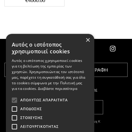
€4000.00
×
Αυτός ο ιστότοπος
χρησιμοποιεί cookies
Αυτός ο ιστότοπος χρησιμοποιεί cookies
για τη βελτίωση της εμπειρίας των
ΕΓΓΡΑΦΗ
χρηστών. Χρησιμοποιώντας τον ιστότοπό
μας, παρέχετε τη συγκατάθεσή σας για όλα
τα cookies σύμφωνα με την Πολιτική μας
για τα cookies.
Διαβάστε περισσότερα
Αποδέχομαι τους
όρους χρήσης
ΑΠΟΛΎΤΩΣ ΑΠΑΡΑΊΤΗΤΑ
ΚΑΤΑΣΤΗΜΑΤΑ
ΑΠΌΔΟΣΗΣ
ΣΤΌΧΕΥΣΗΣ
Copyright © 2011-2026 Κασπαριάν Σεμπουχ Κ
ΛΕΙΤΟΥΡΓΙΚΌΤΗΤΑΣ
With
by DARKPONY