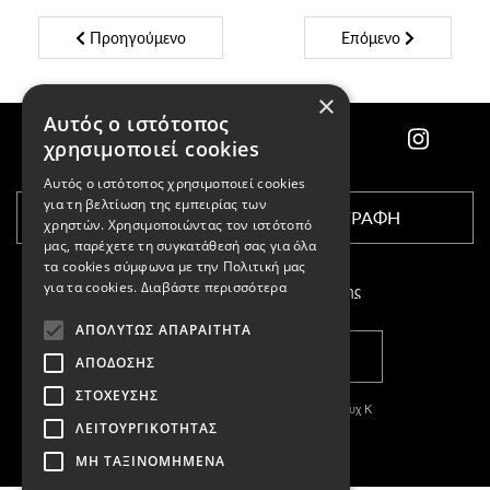
Προηγούμενο
Επόμενο
×
Αυτός ο ιστότοπος
χρησιμοποιεί cookies
Αυτός ο ιστότοπος χρησιμοποιεί cookies
για τη βελτίωση της εμπειρίας των
ΕΓΓΡΑΦΗ
χρηστών. Χρησιμοποιώντας τον ιστότοπό
μας, παρέχετε τη συγκατάθεσή σας για όλα
τα cookies σύμφωνα με την Πολιτική μας
για τα cookies.
Διαβάστε περισσότερα
Αποδέχομαι τους
όρους χρήσης
ΑΠΟΛΎΤΩΣ ΑΠΑΡΑΊΤΗΤΑ
ΚΑΤΑΣΤΗΜΑΤΑ
ΑΠΌΔΟΣΗΣ
ΣΤΌΧΕΥΣΗΣ
Copyright © 2011-2026 Κασπαριάν Σεμπουχ Κ
ΛΕΙΤΟΥΡΓΙΚΌΤΗΤΑΣ
With
by DARKPONY
ΜΗ ΤΑΞΙΝΟΜΗΜΈΝΑ
ΓΕΜΗ:57327504000