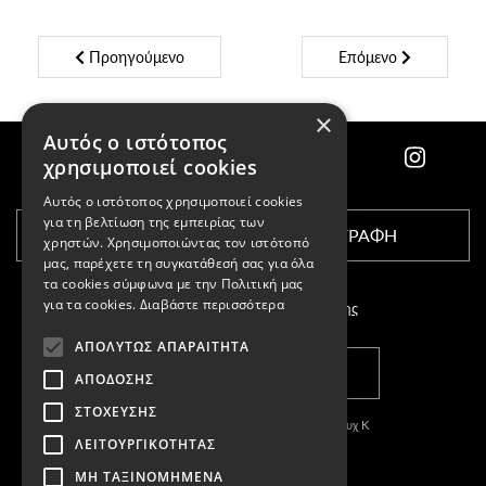
Προηγούμενο
Επόμενο
×
Αυτός ο ιστότοπος
χρησιμοποιεί cookies
Αυτός ο ιστότοπος χρησιμοποιεί cookies
για τη βελτίωση της εμπειρίας των
ΕΓΓΡΑΦΗ
χρηστών. Χρησιμοποιώντας τον ιστότοπό
μας, παρέχετε τη συγκατάθεσή σας για όλα
τα cookies σύμφωνα με την Πολιτική μας
για τα cookies.
Διαβάστε περισσότερα
Αποδέχομαι τους
όρους χρήσης
ΑΠΟΛΎΤΩΣ ΑΠΑΡΑΊΤΗΤΑ
ΚΑΤΑΣΤΗΜΑΤΑ
ΑΠΌΔΟΣΗΣ
ΣΤΌΧΕΥΣΗΣ
Copyright © 2011-2026 Κασπαριάν Σεμπουχ Κ
ΛΕΙΤΟΥΡΓΙΚΌΤΗΤΑΣ
With
by DARKPONY
ΜΗ ΤΑΞΙΝΟΜΗΜΈΝΑ
ΓΕΜΗ:57327504000