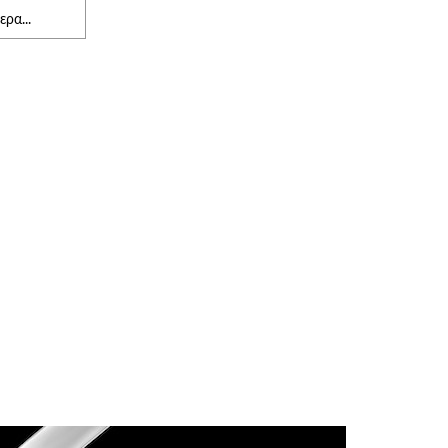
ρα...